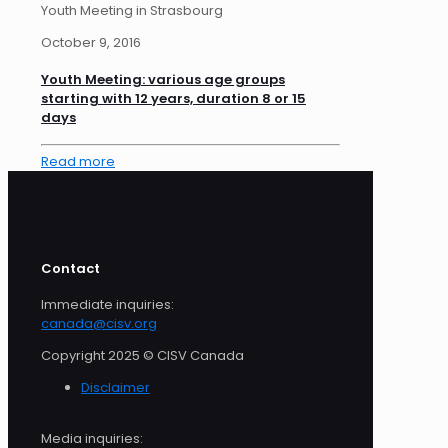
Youth Meeting in Strasbourg
October 9, 2016
Youth Meeting: various age groups
starting with 12 years, duration 8 or 15
days
Read more
Contact
Immediate inquiries:
canada@cisv.org
Copyright 2025 © CISV Canada
Disclaimer
Media inquiries: