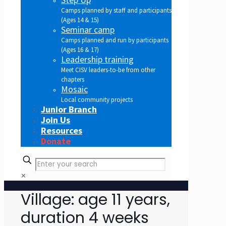
Camps planned by staff and participants
(Ages 14 & 15)
Seminar camp
Camps planned and run by participants
(Ages 16 & 17)
Leadership training
Meet CISV leaders-to-be from other
chapters
Mosaic
Local community projects
Junior Branch
Join Us
Resources
Donate
✕
Village: age 11 years,
duration 4 weeks