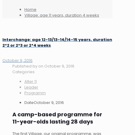
Home
Village: age 11 years, duration 4 weeks
Interchange: age 12-13/13-14/14-15 years, duration
2*2 or 2*3 or 2*4 weeks
October 9, 2016
Published by
on
October 9, 2016
Categories
Alter 11
Leader
Programm
Date
October 9, 2016
A camp-based programme for
11-year-olds lasting 28 days
The first Village, our original programme, was