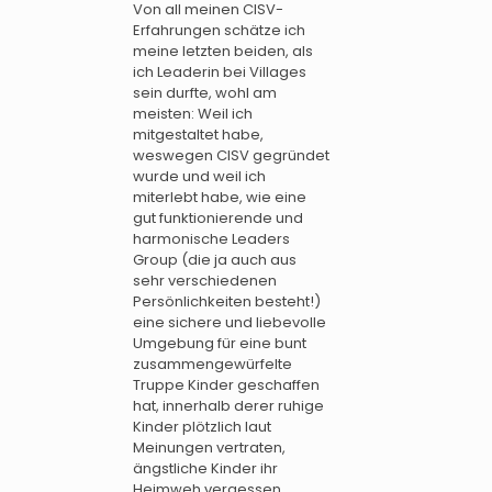
Von all meinen CISV-
Erfahrungen schätze ich
meine letzten beiden, als
ich Leaderin bei Villages
sein durfte, wohl am
meisten: Weil ich
mitgestaltet habe,
weswegen CISV gegründet
wurde und weil ich
miterlebt habe, wie eine
gut funktionierende und
harmonische Leaders
Group (die ja auch aus
sehr verschiedenen
Persönlichkeiten besteht!)
eine sichere und liebevolle
Umgebung für eine bunt
zusammengewürfelte
Truppe Kinder geschaffen
hat, innerhalb derer ruhige
Kinder plötzlich laut
Meinungen vertraten,
ängstliche Kinder ihr
Heimweh vergessen