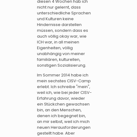
diesen 4 Wochen hab ich
nicht nur gelernt, dass
unterschiedliche Sprachen
und Kulturen keine
Hindernisse darstellen
müssen, sondern dass es
auch völlig okay war, wie
ICH war, in all meinen
Eigenheiten, völlig
unabhängig von meiner
familiären, kulturellen,
sonstigen Sozialisierung.
Im Sommer 2014 habe ich
mein sechstes CISV-Camp
erlebt. Ich schreibe "mein",
weil ich, wie bei jeder CISV-
Erfahrung davor, wieder
ein Stückchen gewachsen
bin, an den Menschen,
denen ich begegnet bin,
an mir selbst, weil ich mich
neuen Herausforderungen
gestellt habe. Aber